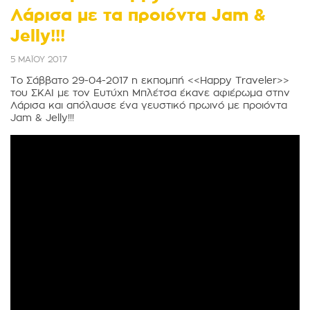
Λάρισα με τα προιόντα Jam &
Jelly!!!
5 ΜΑΪΟΥ 2017
Το Σάββατο 29-04-2017 η εκπομπή <<Happy Traveler>>
του ΣΚΑΙ με τον Ευτύχη Μπλέτσα έκανε αφιέρωμα στην
Λάρισα και απόλαυσε ένα γευστικό πρωινό με προιόντα
Jam & Jelly!!!