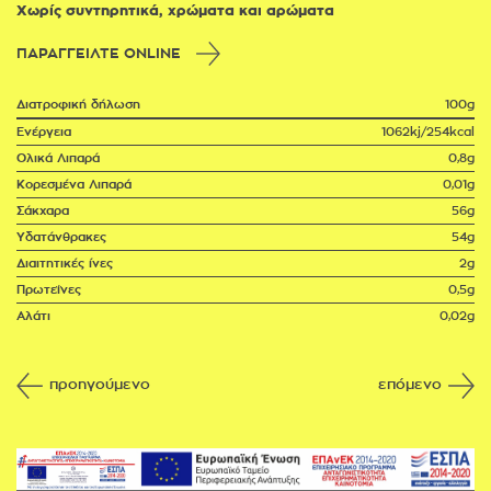
Χωρίς συντηρητικά, χρώματα και αρώματα
ΠΑΡΑΓΓΕΙΛΤΕ ONLINE
Διατροφική δήλωση
100g
Ενέργεια
1062kj/254kcal
Ολικά Λιπαρά
0,8g
Κορεσμένα Λιπαρά
0,01g
Σάκχαρα
56g
Υδατάνθρακες
54g
Διαιτητικές ίνες
2g
Πρωτεΐνες
0,5g
Αλάτι
0,02g
προηγούμενο
επόμενο