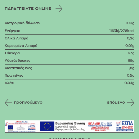
ΠΑΡΑΓΓΕΙΛΤΕ ONLINE
Διατροφική δήλωση
100g
Ενέργεια
1163kj/278kcal
Ολικά Λιπαρά
0,2g
Κορεσμένα Λιπαρά
0,01g
Σάκχαρα
67g
Υδατάνθρακες
69g
Διαιτητικές ίνες
1,8g
Πρωτεΐνες
0,5g
Αλάτι
0,04g
προηγούμενο
επόμενο