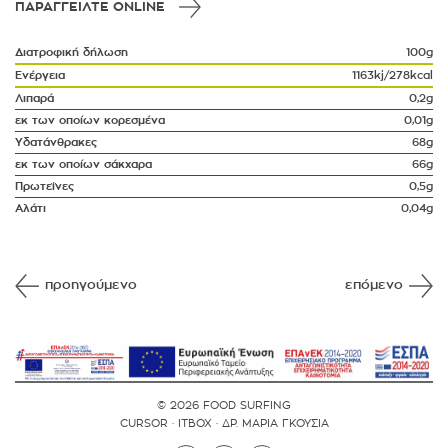
ΠΑΡΑΓΓΕΙΛΤΕ ONLINE
Διατροφική δήλωση
100g
Ενέργεια
1163kj/278kcal
Λιπαρά
0,2g
εκ των οποίων κορεσμένα
0,01g
Υδατάνθρακες
68g
εκ των οποίων σάκχαρα
66g
Πρωτεΐνες
0,5g
Αλάτι
0,04g
προηγούμενο
επόμενο
© 2026 FOOD SURFING
CURSOR
·
ITBOX
·
ΔΡ. ΜΑΡΙΑ ΓΚΟΥΣΙΑ