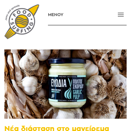
ΜΕΝΟΥ
ΑΡΧΙΚΗ
ΕΤΑΙΡΕΙΑ
ΠΡΟΪΟΝΤΑ
ΝΕΑ
ΕΠΙΚΟΙΝΩΝΙΑ
E-SHOP
ENGLISH
Νέα διάσταση στο μαγείρεμα