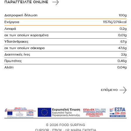
ΠΑΡΑΓΓΕΙΛΤΕ ONLINE
Διατροφική δήλωση
100g
Ενέργεια
1157kj/276kcal
Λιπαρά
0,2g
εκ των οποίων κορεσμένα
0,01g
Υδατάνθρακες
67g
εκ των οποίων σάκχαρα
47,6g
Διαιτητικές ίνες
2,1g
Πρωτεΐνες
0,46g
Αλάτι
0,04g
επόμενο
© 2026 FOOD SURFING
CURSOR
·
ITBOX
·
ΔΡ. ΜΑΡΙΑ ΓΚΟΥΣΙΑ